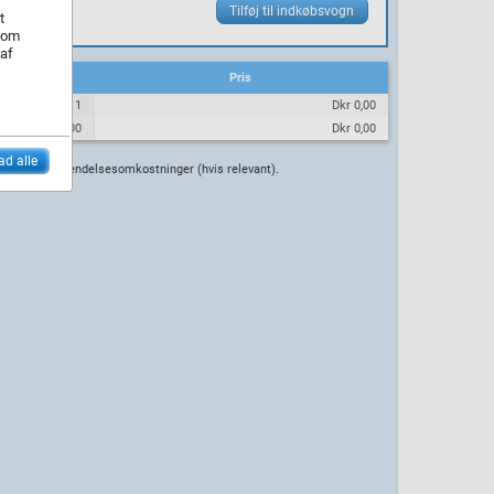
t
 som
 af
Pris
1
Dkr 0,00
100
Dkr 0,00
lad alle
n uden forsendelsesomkostninger (hvis relevant).