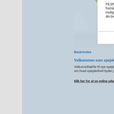
På SP
formå
muligt
din b
Beskrivelse
Velkommen som spejd
Velkomsthæfte til nye spejd
om hvad spejderlivet byder 
Klik her for at se online ud