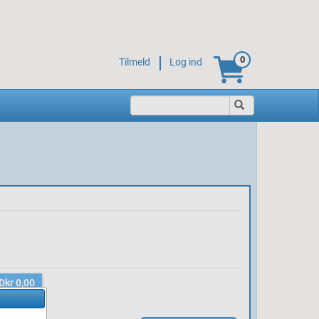
0
Tilmeld
Log ind
Dkr 0,00
se