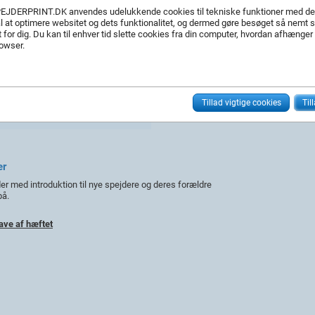
EJDERPRINT.DK anvendes udelukkende cookies til tekniske funktioner med de
l at optimere websitet og dets funktionalitet, og dermed gøre besøget så nemt
 for dig. Du kan til enhver tid slette cookies fra din computer, hvordan afhænger
rowser.
Antal
Tillad vigtige cookies
Til
Priser er med moms, me
er
er med introduktion til nye spejdere og deres forældre
på.
gave af hæftet