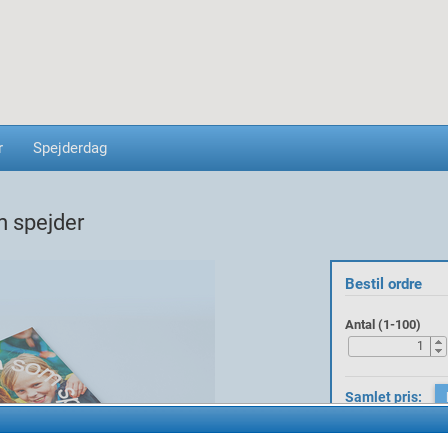
r
Spejderdag
 spejder
Bestil ordre
Antal (1-100)
Samlet pris:
Gratis Forsendel