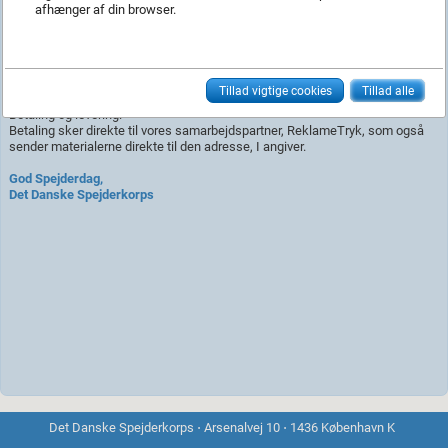
samt A4-plakater til at reklamere for Spejderdagen. Det er ikke muligt at
afhænger af din browser.
tilføje gruppenavn på disse materialer. Pakken er gratis, og I betaler kun for
fragt, da Det Danske Spejderkorps dækker trykomkostningerne.
Produkter findes i Webshoppen.
Klik på Spejderdag i webshoppen for at
bestille.
Tillad vigtige cookies
Tillad alle
Betaling og levering:
Betaling sker direkte til vores samarbejdspartner, ReklameTryk, som også
sender materialerne direkte til den adresse, I angiver.
God Spejderdag,
Det Danske Spejderkorps
Det Danske Spejderkorps ⋅ Arsenalvej 10 ⋅ 1436 København K