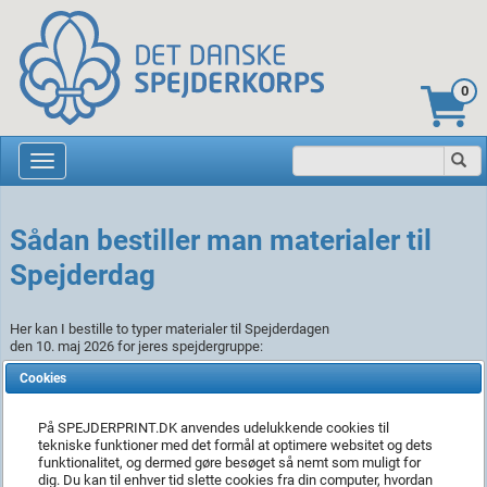
0
Sådan bestiller man materialer til
Spejderdag
Her kan I bestille to typer materialer til Spejderdagen
den 10. maj 2026 for jeres spejdergruppe:
Cookies
1.
Plakater, beachflag og bannere – Her kan I tilføje jeres gruppenavn og
kontaktoplysninger. I betaler kun produktionsprisen. Bemærk, at stk. pris
per plakat er billigere, ved bestilling af fx 10 plakater frem for én, da opstart
På SPEJDERPRINT.DK anvendes udelukkende cookies til
af produktionen er den største udgift.
tekniske funktioner med det formål at optimere websitet og dets
funktionalitet, og dermed gøre besøget så nemt som muligt for
2.
Kampagnepakke – Indeholder lommebøger og postkort til deltagerne
dig. Du kan til enhver tid slette cookies fra din computer, hvordan